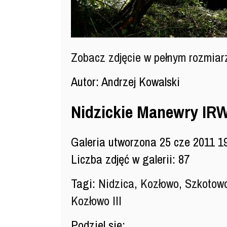
Zobacz zdjęcie w pełnym rozmia
Autor: Andrzej Kowalski
Nidzickie Manewry IRWI
Galeria utworzona 25 cze 2011 1
Liczba zdjęć w galerii: 87
Tagi:
Nidzica
,
Kozłowo
,
Szkotow
Kozłowo III
Podziel się: