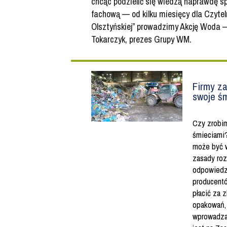
chcąc podzielić się wiedzą naprawdę s
fachową — od kilku miesięcy dla Czyte
Olsztyńskiej” prowadzimy Akcję Woda 
Tokarczyk, prezes Grupy WM.
Firmy z
swoje ś
Czy zrobi
śmieciami
może być 
zasady roz
odpowiedz
producentó
płacić za z
opakowań, 
wprowadzaj