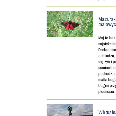
Mazursk
majowyc
Maj to bez
najpięknie
Dodaje nam
odmładza, 
się żyć i p
uśmiechem
pochodzi o
matki bog
bogini przy
płodności.
Wirtual