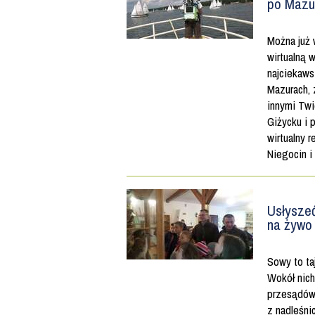
po Mazu
Można już 
wirtualną 
najciekaws
Mazurach,
innymi Tw
Giżycku i 
wirtualny r
Niegocin i 
Usłysze
na żywo
Sowy to ta
Wokół nich
przesądów.
z nadleśn