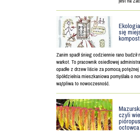
jest na Za
Ekologia
się miej
kompost
Zanim spadł śnieg codziennie rano budził 
warkot. To pracownik osiedlowej administra
opadłe z drzew liście za pomocą potężnej
Spółdzielnia mieszkaniowa pomyślała o no
wątpliwa to nowoczesność.
Mazursk
czyli wi
pióropu
octowca