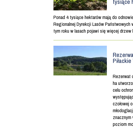
tysiące 
Ponad 4 tysiące hektarów mają do odnowie
Regionalnej Dyrekcji Lasów Państwowych 
tym roku w lasach pojawi się więcej drzew l
Rezerwa
Piłacki
Rezerwat 
ha utworz
celu ochro
występując
czołowej o
młodoglacja
znacznym 
poziom mo