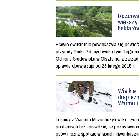
Rezerwa
większy
hektaró
Prawie dwukrotnie powiększyła się powier
przyrody Borki. Zdecydował o tym Regiona
Ochrony Środowiska w Olsztynie, a zarząd
sprawie obowiązuje od 23 lutego 2015 r.
Wielkie 
drapież
Warmii 
Leśnicy z Warmii i Mazur liczyli wilki i rysi
postanowili też sprawdzić, ile pozostawio
psów można spotkać w lasach. Inwentaryzacj