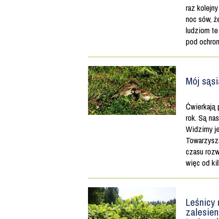
raz kolejn
noc sów, ż
ludziom te
pod ochron
Mój sąsi
Ćwierkają 
rok. Są na
Widzimy je
Towarzysz
czasu rozw
więc od kil
Leśnicy
zalesien